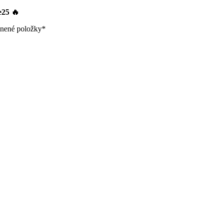
le25
🔥
nené položky*