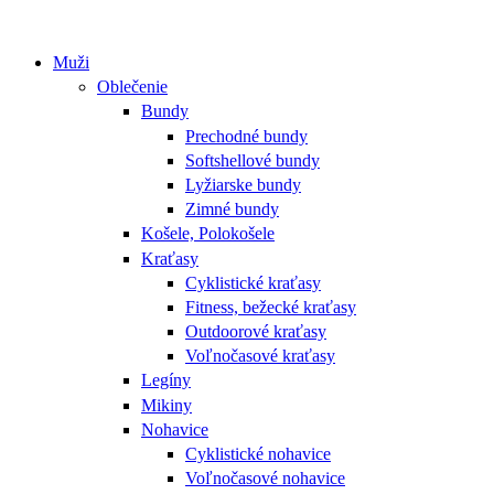
Muži
Oblečenie
Bundy
Prechodné bundy
Softshellové bundy
Lyžiarske bundy
Zimné bundy
Košele, Polokošele
Kraťasy
Cyklistické kraťasy
Fitness, bežecké kraťasy
Outdoorové kraťasy
Voľnočasové kraťasy
Legíny
Mikiny
Nohavice
Cyklistické nohavice
Voľnočasové nohavice