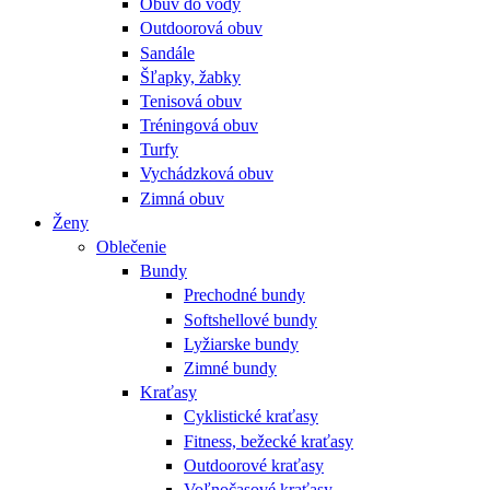
Obuv do vody
Outdoorová obuv
Sandále
Šľapky, žabky
Tenisová obuv
Tréningová obuv
Turfy
Vychádzková obuv
Zimná obuv
Ženy
Oblečenie
Bundy
Prechodné bundy
Softshellové bundy
Lyžiarske bundy
Zimné bundy
Kraťasy
Cyklistické kraťasy
Fitness, bežecké kraťasy
Outdoorové kraťasy
Voľnočasové kraťasy