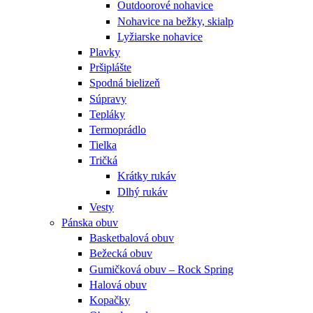
Outdoorové nohavice
Nohavice na bežky, skialp
Lyžiarske nohavice
Plavky
Pršiplášte
Spodná bielizeň
Súpravy
Tepláky
Termoprádlo
Tielka
Tričká
Krátky rukáv
Dlhý rukáv
Vesty
Pánska obuv
Basketbalová obuv
Bežecká obuv
Gumičková obuv – Rock Spring
Halová obuv
Kopačky