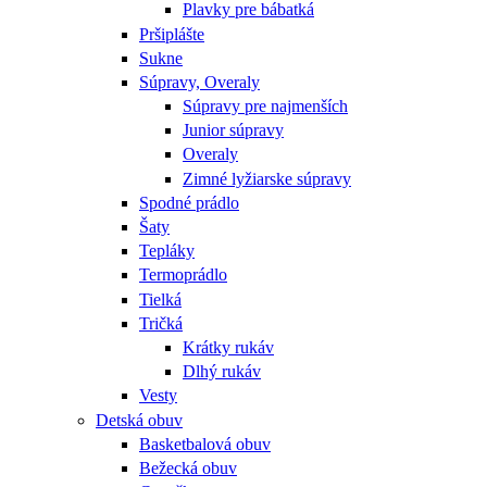
Plavky pre bábatká
Pršiplášte
Sukne
Súpravy, Overaly
Súpravy pre najmenších
Junior súpravy
Overaly
Zimné lyžiarske súpravy
Spodné prádlo
Šaty
Tepláky
Termoprádlo
Tielká
Tričká
Krátky rukáv
Dlhý rukáv
Vesty
Detská obuv
Basketbalová obuv
Bežecká obuv