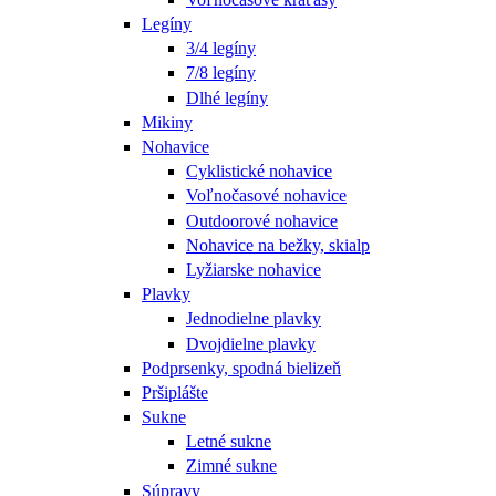
Legíny
3/4 legíny
7/8 legíny
Dlhé legíny
Mikiny
Nohavice
Cyklistické nohavice
Voľnočasové nohavice
Outdoorové nohavice
Nohavice na bežky, skialp
Lyžiarske nohavice
Plavky
Jednodielne plavky
Dvojdielne plavky
Podprsenky, spodná bielizeň
Pršiplášte
Sukne
Letné sukne
Zimné sukne
Súpravy