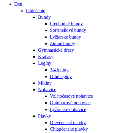
Deti
Oblečenie
Bundy
Prechodné bundy
Softshellové bundy
Lyžiarske bundy
Zimné bundy
Gymnastické dresy
Kraťasy
Legíny
3/4 legíny
Dlhé legíny
Mikiny
Nohavice
Voľnočasové nohavice
Outdoorové nohavice
Lyžiarske nohavice
Plavky
Dievčenské plavky
Chlapčenské plavky