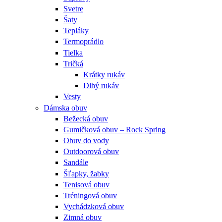
Svetre
Šaty
Tepláky
Termoprádlo
Tielka
Tričká
Krátky rukáv
Dlhý rukáv
Vesty
Dámska obuv
Bežecká obuv
Gumičková obuv – Rock Spring
Obuv do vody
Outdoorová obuv
Sandále
Šľapky, žabky
Tenisová obuv
Tréningová obuv
Vychádzková obuv
Zimná obuv