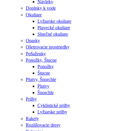
Návleky
Doplnky k vode
Okuliare
Lyžiarske okuliare
Plavecké okuliare
Slnečné okuliare
Opasky
Ošetrovacie prostriedky
Peňaženky
Ponožky, Štucne
Ponožky
Štucne
Plutvy, Šnorchle
Plutvy
Šnorchle
Prilby
Cyklistické prilby
Lyžiarske prilby
Rakety
Rozlišovacie dresy