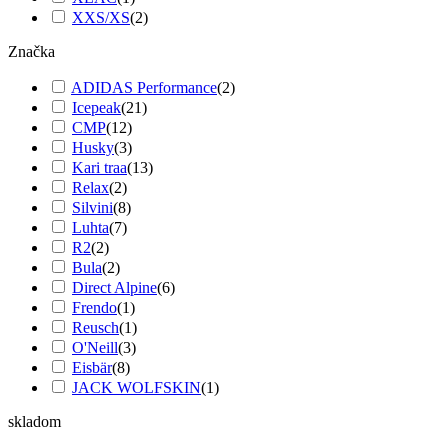
XXS/XS
(
2
)
Značka
ADIDAS Performance
(
2
)
Icepeak
(
21
)
CMP
(
12
)
Husky
(
3
)
Kari traa
(
13
)
Relax
(
2
)
Silvini
(
8
)
Luhta
(
7
)
R2
(
2
)
Bula
(
2
)
Direct Alpine
(
6
)
Frendo
(
1
)
Reusch
(
1
)
O'Neill
(
3
)
Eisbär
(
8
)
JACK WOLFSKIN
(
1
)
skladom