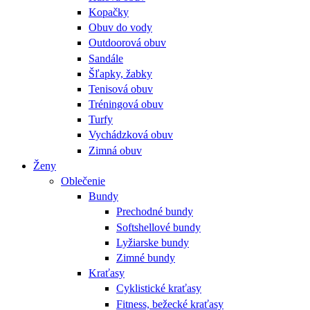
Kopačky
Obuv do vody
Outdoorová obuv
Sandále
Šľapky, žabky
Tenisová obuv
Tréningová obuv
Turfy
Vychádzková obuv
Zimná obuv
Ženy
Oblečenie
Bundy
Prechodné bundy
Softshellové bundy
Lyžiarske bundy
Zimné bundy
Kraťasy
Cyklistické kraťasy
Fitness, bežecké kraťasy