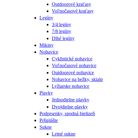
Outdoorové kraťasy
Voľnočasové kraťasy
Legíny
3/4 legíny
7/8 legíny
Dlhé legíny
Mikiny
Nohavice
Cyklistické nohavice
Voľnočasové nohavice
Outdoorové nohavice
Nohavice na bežky, skialp
Lyžiarske nohavice
Plavky
Jednodielne plavky
Dvojdielne plavky
Podprsenky, spodná bielizeň
Pršiplášte
Sukne
Letné sukne