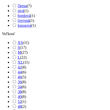
čierna
(
7
)
sivá
(
1
)
bordová
(
1
)
červená
(
1
)
lososová
(
1
)
Veľkosť
XS
(
11
)
S
(
17
)
M
(
27
)
L
(
22
)
XL
(
11
)
42
(
8
)
44
(
6
)
46
(
5
)
36
(
8
)
34
(
6
)
38
(
8
)
40
(
8
)
52
(
1
)
48
(
2
)