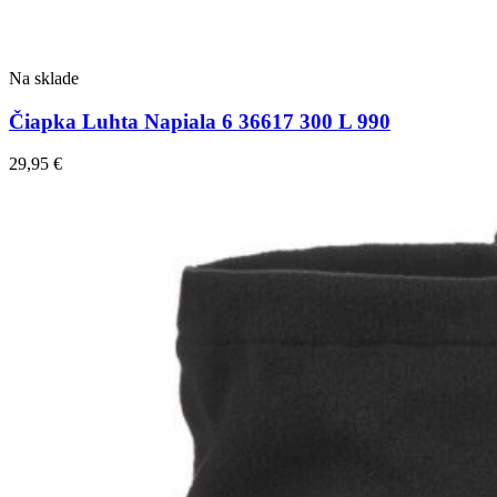
Na sklade
Čiapka Luhta Napiala 6 36617 300 L 990
29,95
€