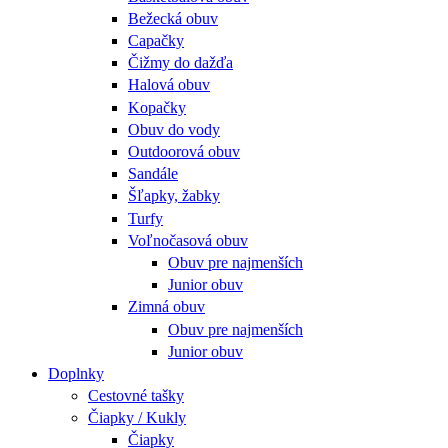
Bežecká obuv
Capačky
Čižmy do dažďa
Halová obuv
Kopačky
Obuv do vody
Outdoorová obuv
Sandále
Šľapky, žabky
Turfy
Voľnočasová obuv
Obuv pre najmenších
Junior obuv
Zimná obuv
Obuv pre najmenších
Junior obuv
Doplnky
Cestovné tašky
Čiapky / Kukly
Čiapky