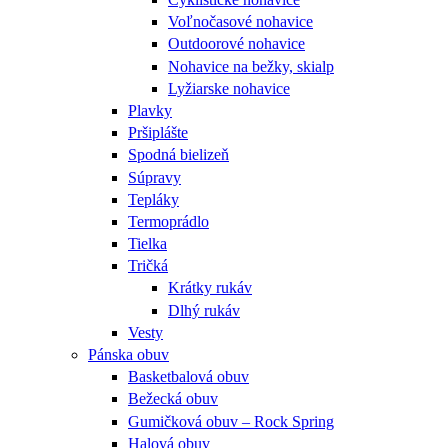
Voľnočasové nohavice
Outdoorové nohavice
Nohavice na bežky, skialp
Lyžiarske nohavice
Plavky
Pršiplášte
Spodná bielizeň
Súpravy
Tepláky
Termoprádlo
Tielka
Tričká
Krátky rukáv
Dlhý rukáv
Vesty
Pánska obuv
Basketbalová obuv
Bežecká obuv
Gumičková obuv – Rock Spring
Halová obuv