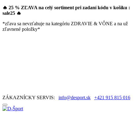
🔥 25 % ZĽAVA na celý sortiment pri zadaní kódu v košíku :
sale25
🔥
*zľava sa nevzťahuje na kategóriu ZDRAVIE & VÔNE a na už
zľavnené položky*
ZÁKAZNÍCKY SERVIS:
info@desport.sk
+421 915 815 016