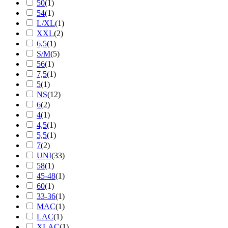
50
(
1
)
54
(
1
)
L/XL
(
1
)
XXL
(
2
)
6,5
(
1
)
S/M
(
5
)
56
(
1
)
7,5
(
1
)
5
(
1
)
NS
(
12
)
6
(
2
)
4
(
1
)
4,5
(
1
)
5,5
(
1
)
7
(
2
)
UNI
(
33
)
58
(
1
)
45-48
(
1
)
60
(
1
)
33-36
(
1
)
MAC
(
1
)
LAC
(
1
)
XLAC
(
1
)