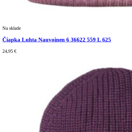
Na sklade
Čiapka Luhta Nauvoinen 6 36622 559 L 625
24,95
€