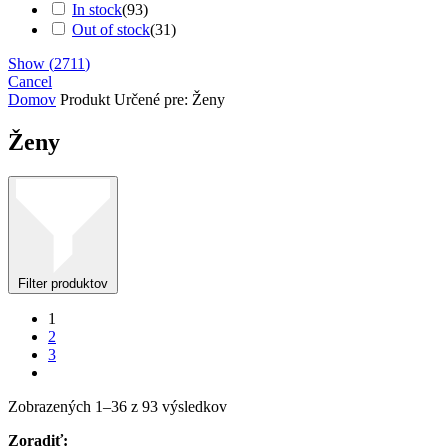
In stock
(
93
)
Out of stock
(
31
)
Show
(
2711
)
Cancel
Domov
Produkt Určené pre:
Ženy
Ženy
Filter produktov
1
2
3
Zoradené
Zobrazených 1–36 z 93 výsledkov
podľa
Zoradiť:
najnovších