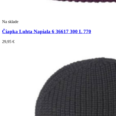
Na sklade
Čiapka Luhta Napiala 6 36617 300 L 770
29,95
€