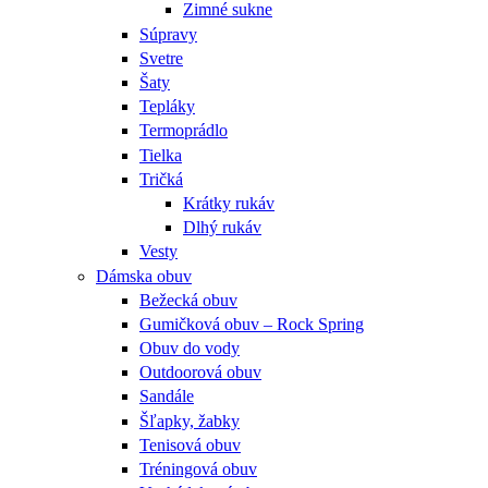
Zimné sukne
Súpravy
Svetre
Šaty
Tepláky
Termoprádlo
Tielka
Tričká
Krátky rukáv
Dlhý rukáv
Vesty
Dámska obuv
Bežecká obuv
Gumičková obuv – Rock Spring
Obuv do vody
Outdoorová obuv
Sandále
Šľapky, žabky
Tenisová obuv
Tréningová obuv