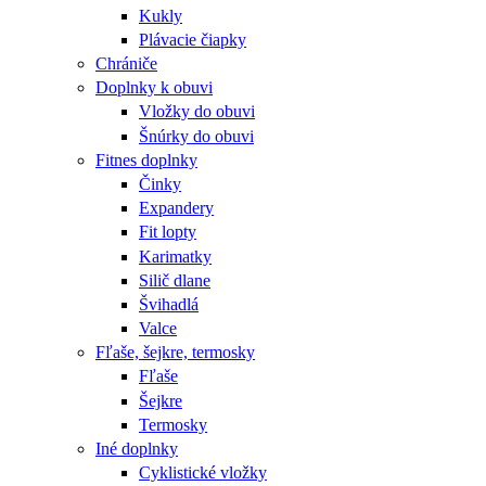
Kukly
Plávacie čiapky
Chrániče
Doplnky k obuvi
Vložky do obuvi
Šnúrky do obuvi
Fitnes doplnky
Činky
Expandery
Fit lopty
Karimatky
Silič dlane
Švihadlá
Valce
Fľaše, šejkre, termosky
Fľaše
Šejkre
Termosky
Iné doplnky
Cyklistické vložky