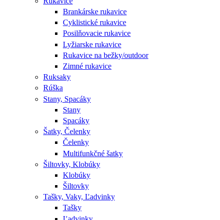
Rukavice
Brankárske rukavice
Cyklistické rukavice
Posilňovacie rukavice
Lyžiarske rukavice
Rukavice na bežky/outdoor
Zimné rukavice
Ruksaky
Rúška
Stany, Spacáky
Stany
Spacáky
Šatky, Čelenky
Čelenky
Multifunkčné šatky
Šiltovky, Klobúky
Klobúky
Šiltovky
Tašky, Vaky, Ľadvinky
Tašky
Ľadvinky