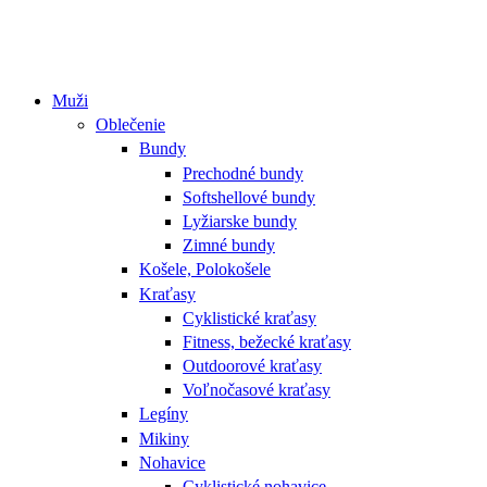
Muži
Oblečenie
Bundy
Prechodné bundy
Softshellové bundy
Lyžiarske bundy
Zimné bundy
Košele, Polokošele
Kraťasy
Cyklistické kraťasy
Fitness, bežecké kraťasy
Outdoorové kraťasy
Voľnočasové kraťasy
Legíny
Mikiny
Nohavice
Cyklistické nohavice