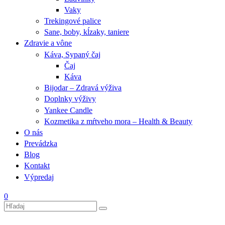
Vaky
Trekingové palice
Sane, boby, kĺzaky, taniere
Zdravie a vône
Káva, Sypaný čaj
Čaj
Káva
Bijodar – Zdravá výživa
Doplnky výživy
Yankee Candle
Kozmetika z mŕtveho mora – Health & Beauty
O nás
Prevádzka
Blog
Kontakt
Výpredaj
0