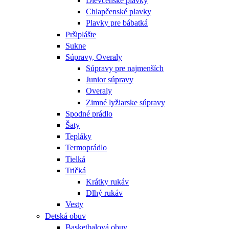
Dievčenské plavky
Chlapčenské plavky
Plavky pre bábatká
Pršiplášte
Sukne
Súpravy, Overaly
Súpravy pre najmenších
Junior súpravy
Overaly
Zimné lyžiarske súpravy
Spodné prádlo
Šaty
Tepláky
Termoprádlo
Tielká
Tričká
Krátky rukáv
Dlhý rukáv
Vesty
Detská obuv
Basketbalová obuv