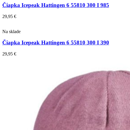
Čiapka Icepeak Hattingen 6 55810 300 I 985
29,95
€
Na sklade
Čiapka Icepeak Hattingen 6 55810 300 I 390
29,95
€