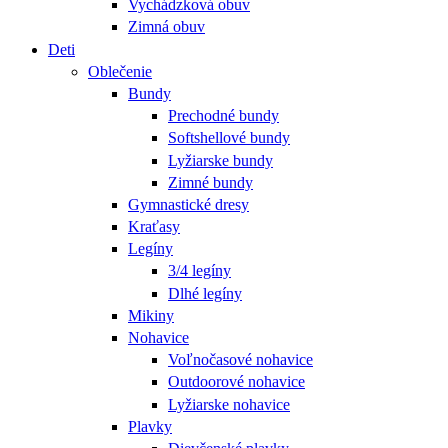
Vychádzková obuv
Zimná obuv
Deti
Oblečenie
Bundy
Prechodné bundy
Softshellové bundy
Lyžiarske bundy
Zimné bundy
Gymnastické dresy
Kraťasy
Legíny
3/4 legíny
Dlhé legíny
Mikiny
Nohavice
Voľnočasové nohavice
Outdoorové nohavice
Lyžiarske nohavice
Plavky