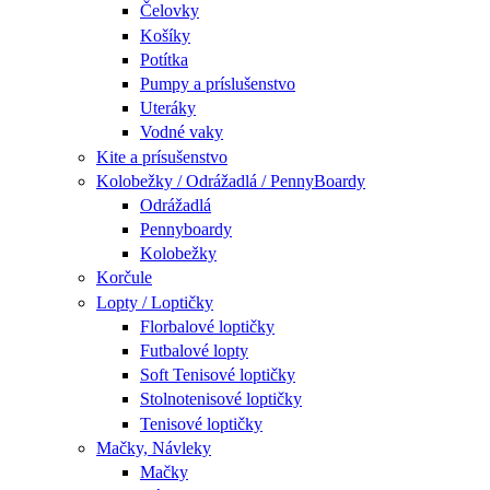
Čelovky
Košíky
Potítka
Pumpy a príslušenstvo
Uteráky
Vodné vaky
Kite a prísušenstvo
Kolobežky / Odrážadlá / PennyBoardy
Odrážadlá
Pennyboardy
Kolobežky
Korčule
Lopty / Loptičky
Florbalové loptičky
Futbalové lopty
Soft Tenisové loptičky
Stolnotenisové loptičky
Tenisové loptičky
Mačky, Návleky
Mačky