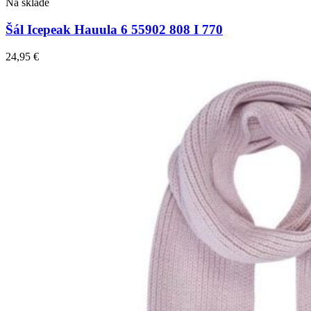
Na sklade
Šál Icepeak Hauula 6 55902 808 I 770
24,95
€