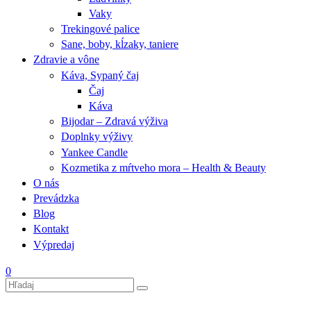
Vaky
Trekingové palice
Sane, boby, kĺzaky, taniere
Zdravie a vône
Káva, Sypaný čaj
Čaj
Káva
Bijodar – Zdravá výživa
Doplnky výživy
Yankee Candle
Kozmetika z mŕtveho mora – Health & Beauty
O nás
Prevádzka
Blog
Kontakt
Výpredaj
0