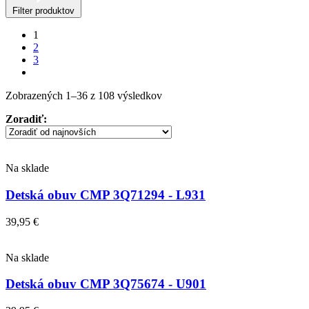
Filter produktov
1
2
3
Zoradené
Zobrazených 1–36 z 108 výsledkov
podľa
Zoradiť:
najnovších
Na sklade
Detská obuv CMP 3Q71294 - L931
39,95
€
Na sklade
Detská obuv CMP 3Q75674 - U901