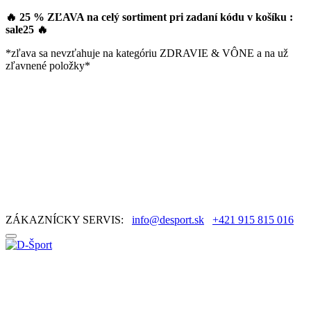
🔥 25 % ZĽAVA na celý sortiment pri zadaní kódu v košíku :
sale25
🔥
*zľava sa nevzťahuje na kategóriu ZDRAVIE & VÔNE a na už
zľavnené položky*
ZÁKAZNÍCKY SERVIS:
info@desport.sk
+421 915 815 016