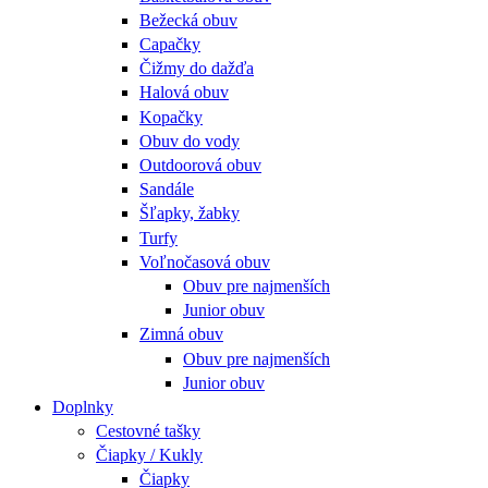
Bežecká obuv
Capačky
Čižmy do dažďa
Halová obuv
Kopačky
Obuv do vody
Outdoorová obuv
Sandále
Šľapky, žabky
Turfy
Voľnočasová obuv
Obuv pre najmenších
Junior obuv
Zimná obuv
Obuv pre najmenších
Junior obuv
Doplnky
Cestovné tašky
Čiapky / Kukly
Čiapky