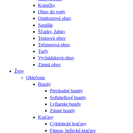
Kopačky
Obuv do vody
Outdoorová obuv
Sandále
Šľapky, žabky
Tenisová obuv
Tréningová obuv
Turfy
Vychádzková obuv
Zimná obuv
Ženy
Oblečenie
Bundy
Prechodné bundy
Softshellové bundy
Lyžiarske bundy
Zimné bundy
Kraťasy
Cyklistické kraťasy
Fitness, bežecké kraťasy