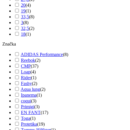
20
(
4
)
19
(
1
)
33,5
(
8
)
3
(
8
)
32,5
(
2
)
18
(
1
)
Značka
ADIDAS Performance
(
8
)
Reebok
(
2
)
CMP
(
37
)
Loap
(
4
)
Rider
(
1
)
Fashy
(
2
)
Aqua lung
(
2
)
Ipanema
(
1
)
coqui
(
3
)
Primigi
(
3
)
EN FANT
(
17
)
Toga
(
1
)
Protetika
(
19
)
Tommy Hilfiger
(
1
)