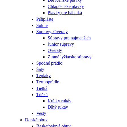
Dievčenské plavky
Chlapčenské plavky
Plavky pre bábatká
Pršiplášte
Sukne
Súpravy, Overaly
Súpravy pre najmenších
Junior súpravy
Overaly
Zimné lyžiarske súpravy
Spodné prádlo
Šaty
Tepláky
Termoprádlo
Tielká
Tričká
Krátky rukáv
Dlhý rukáv
Vesty
Detská obuv
Basketbalová obuv