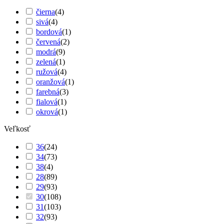
čierna
(
4
)
sivá
(
4
)
bordová
(
1
)
červená
(
2
)
modrá
(
9
)
zelená
(
1
)
ružová
(
4
)
oranžová
(
1
)
farebná
(
3
)
fialová
(
1
)
okrová
(
1
)
Veľkosť
36
(
24
)
34
(
73
)
38
(
4
)
28
(
89
)
29
(
93
)
30
(
108
)
31
(
103
)
32
(
93
)