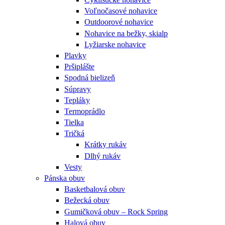
Voľnočasové nohavice
Outdoorové nohavice
Nohavice na bežky, skialp
Lyžiarske nohavice
Plavky
Pršiplášte
Spodná bielizeň
Súpravy
Tepláky
Termoprádlo
Tielka
Tričká
Krátky rukáv
Dlhý rukáv
Vesty
Pánska obuv
Basketbalová obuv
Bežecká obuv
Gumičková obuv – Rock Spring
Halová obuv