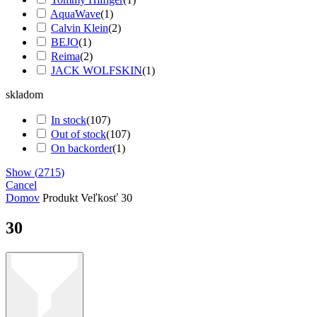
AquaWave
(
1
)
Calvin Klein
(
2
)
BEJO
(
1
)
Reima
(
2
)
JACK WOLFSKIN
(
1
)
skladom
In stock
(
107
)
Out of stock
(
107
)
On backorder
(
1
)
Show
(
2715
)
Cancel
Domov
Produkt Veľkosť
30
30