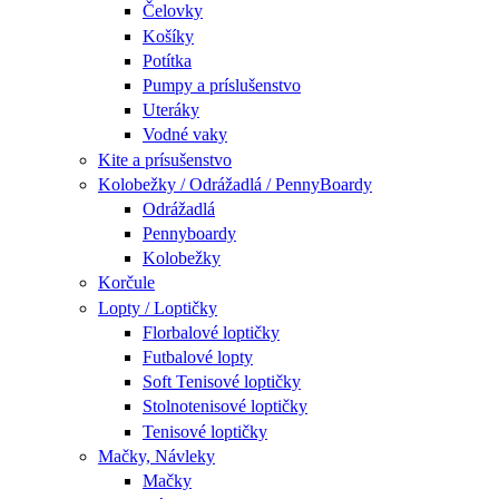
Čelovky
Košíky
Potítka
Pumpy a príslušenstvo
Uteráky
Vodné vaky
Kite a prísušenstvo
Kolobežky / Odrážadlá / PennyBoardy
Odrážadlá
Pennyboardy
Kolobežky
Korčule
Lopty / Loptičky
Florbalové loptičky
Futbalové lopty
Soft Tenisové loptičky
Stolnotenisové loptičky
Tenisové loptičky
Mačky, Návleky
Mačky