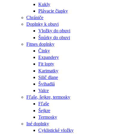
Kukly
Plávacie čiapky
Chrániče
Doplnky k obuvi
Vložky do obuvi
Šnúrky do obuvi
Fitnes doplnky
Činky
Expandery
Fit lopty
Karimatky
Silič dlane
Švihadlá
Valce
Fľaše, šejkre, termosky
Fľaše
Šejkre
Termosky
Iné doplnky
Cyklistické vložky