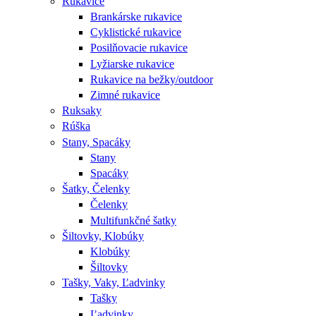
Rukavice
Brankárske rukavice
Cyklistické rukavice
Posilňovacie rukavice
Lyžiarske rukavice
Rukavice na bežky/outdoor
Zimné rukavice
Ruksaky
Rúška
Stany, Spacáky
Stany
Spacáky
Šatky, Čelenky
Čelenky
Multifunkčné šatky
Šiltovky, Klobúky
Klobúky
Šiltovky
Tašky, Vaky, Ľadvinky
Tašky
Ľadvinky