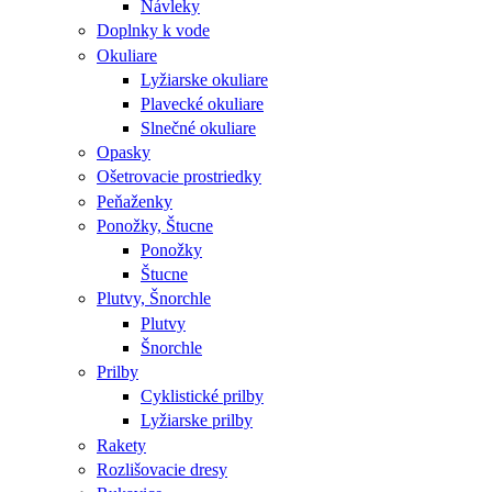
Návleky
Doplnky k vode
Okuliare
Lyžiarske okuliare
Plavecké okuliare
Slnečné okuliare
Opasky
Ošetrovacie prostriedky
Peňaženky
Ponožky, Štucne
Ponožky
Štucne
Plutvy, Šnorchle
Plutvy
Šnorchle
Prilby
Cyklistické prilby
Lyžiarske prilby
Rakety
Rozlišovacie dresy