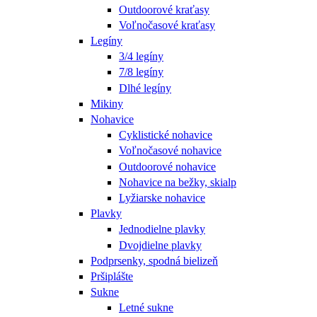
Outdoorové kraťasy
Voľnočasové kraťasy
Legíny
3/4 legíny
7/8 legíny
Dlhé legíny
Mikiny
Nohavice
Cyklistické nohavice
Voľnočasové nohavice
Outdoorové nohavice
Nohavice na bežky, skialp
Lyžiarske nohavice
Plavky
Jednodielne plavky
Dvojdielne plavky
Podprsenky, spodná bielizeň
Pršiplášte
Sukne
Letné sukne