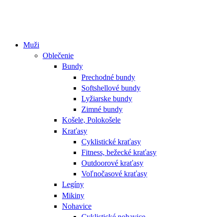
Muži
Oblečenie
Bundy
Prechodné bundy
Softshellové bundy
Lyžiarske bundy
Zimné bundy
Košele, Polokošele
Kraťasy
Cyklistické kraťasy
Fitness, bežecké kraťasy
Outdoorové kraťasy
Voľnočasové kraťasy
Legíny
Mikiny
Nohavice
Cyklistické nohavice