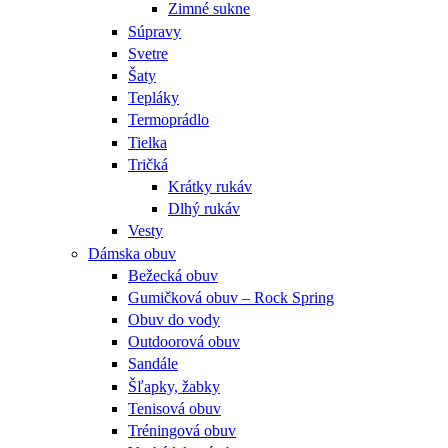
Zimné sukne
Súpravy
Svetre
Šaty
Tepláky
Termoprádlo
Tielka
Tričká
Krátky rukáv
Dlhý rukáv
Vesty
Dámska obuv
Bežecká obuv
Gumičková obuv – Rock Spring
Obuv do vody
Outdoorová obuv
Sandále
Šľapky, žabky
Tenisová obuv
Tréningová obuv