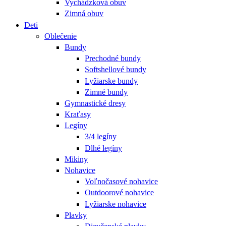
Vychádzková obuv
Zimná obuv
Deti
Oblečenie
Bundy
Prechodné bundy
Softshellové bundy
Lyžiarske bundy
Zimné bundy
Gymnastické dresy
Kraťasy
Legíny
3/4 legíny
Dlhé legíny
Mikiny
Nohavice
Voľnočasové nohavice
Outdoorové nohavice
Lyžiarske nohavice
Plavky