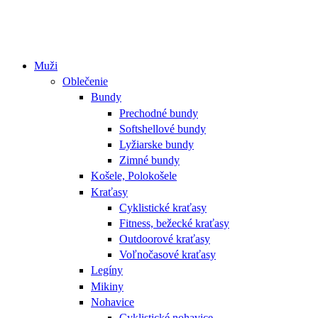
Muži
Oblečenie
Bundy
Prechodné bundy
Softshellové bundy
Lyžiarske bundy
Zimné bundy
Košele, Polokošele
Kraťasy
Cyklistické kraťasy
Fitness, bežecké kraťasy
Outdoorové kraťasy
Voľnočasové kraťasy
Legíny
Mikiny
Nohavice
Cyklistické nohavice