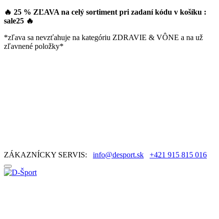
🔥 25 % ZĽAVA na celý sortiment pri zadaní kódu v košíku :
sale25
🔥
*zľava sa nevzťahuje na kategóriu ZDRAVIE & VÔNE a na už
zľavnené položky*
ZÁKAZNÍCKY SERVIS:
info@desport.sk
+421 915 815 016