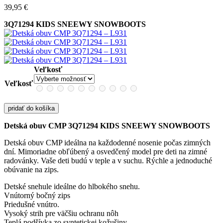
39,95
€
3Q71294 KIDS SNEEWY SNOWBOOTS
Veľkosť
Veľkosť
pridať do košíka
Detská obuv CMP 3Q71294 KIDS SNEEWY SNOWBOOTS
Detská obuv CMP ideálna na každodenné nosenie počas zimných
dní. Mimoriadne obľúbený a osvedčený model pre deti na zimné
radovánky. Vaše deti budú v teple a v suchu. Rýchle a jednoduché
obúvanie na zips.
Detské snehule ideálne do hlbokého snehu.
Vnútorný bočný zips
Priedušné vnútro.
Vysoký strih pre väčšiu ochranu nôh
Teplá podšívka zo syntetickej kožušiny