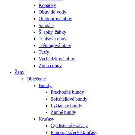
Kopačky
Obuv do vody
Outdoorová obuv
Sandále
Šľapky, žabky
Tenisová obuv
Tréningová obuv
Turfy
Vychádzková obuv
Zimná obuv
Ženy
Oblečenie
Bundy
Prechodné bundy
Softshellové bundy
Lyžiarske bundy
Zimné bundy
Kraťasy
Cyklistické kraťasy
Fitness, bežecké kraťasy