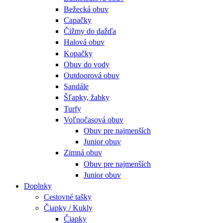
Bežecká obuv
Capačky
Čižmy do dažďa
Halová obuv
Kopačky
Obuv do vody
Outdoorová obuv
Sandále
Šľapky, žabky
Turfy
Voľnočasová obuv
Obuv pre najmenších
Junior obuv
Zimná obuv
Obuv pre najmenších
Junior obuv
Doplnky
Cestovné tašky
Čiapky / Kukly
Čiapky