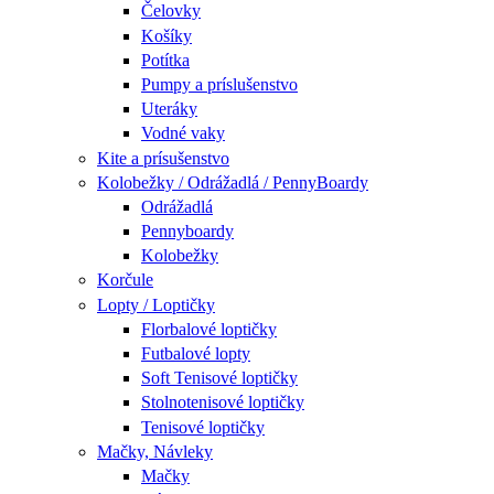
Čelovky
Košíky
Potítka
Pumpy a príslušenstvo
Uteráky
Vodné vaky
Kite a prísušenstvo
Kolobežky / Odrážadlá / PennyBoardy
Odrážadlá
Pennyboardy
Kolobežky
Korčule
Lopty / Loptičky
Florbalové loptičky
Futbalové lopty
Soft Tenisové loptičky
Stolnotenisové loptičky
Tenisové loptičky
Mačky, Návleky
Mačky