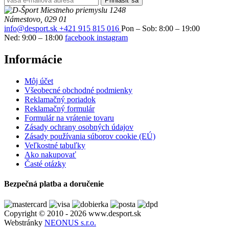
Prihlásiť sa
Miestneho priemyslu 1248
Námestovo, 029 01
info@desport.sk
+421 915 815 016
Pon – Sob: 8:00 – 19:00
Ned: 9:00 – 18:00
facebook
instagram
Informácie
Môj účet
Všeobecné obchodné podmienky
Reklamačný poriadok
Reklamačný formulár
Formulár na vrátenie tovaru
Zásady ochrany osobných údajov
Zásady používania súborov cookie (EÚ)
Veľkostné tabuľky
Ako nakupovať
Časté otázky
Bezpečná platba a doručenie
Copyright © 2010 - 2026 www.desport.sk
Webstránky
NEONUS s.r.o.