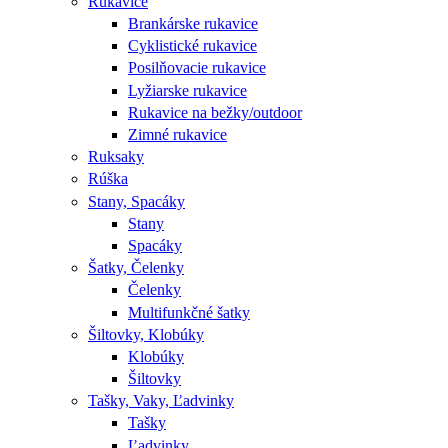
Rukavice
Brankárske rukavice
Cyklistické rukavice
Posilňovacie rukavice
Lyžiarske rukavice
Rukavice na bežky/outdoor
Zimné rukavice
Ruksaky
Rúška
Stany, Spacáky
Stany
Spacáky
Šatky, Čelenky
Čelenky
Multifunkčné šatky
Šiltovky, Klobúky
Klobúky
Šiltovky
Tašky, Vaky, Ľadvinky
Tašky
Ľadvinky