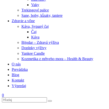
Vaky
Trekingové palice
Sane, boby, kĺzaky, taniere
Zdravie a vône
Káva, Sypaný čaj
Čaj
Káva
Bijodar – Zdravá výživa
Doplnky výživy
Yankee Candle
Kozmetika z mŕtveho mora – Health & Beauty
O nás
Prevádzka
Blog
Kontakt
Výpredaj
0