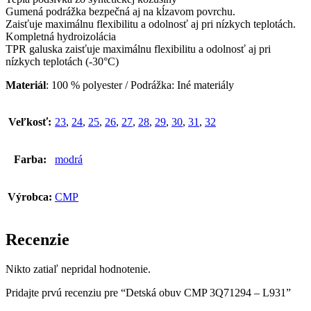
Gumená podrážka bezpečná aj na kĺzavom povrchu.
Zaisťuje maximálnu flexibilitu a odolnosť aj pri nízkych teplotách.
Kompletná hydroizolácia
TPR galuska zaisťuje maximálnu flexibilitu a odolnosť aj pri
nízkych teplotách (-30°C)
Materiál
: 100 % polyester / Podrážka: Iné materiály
Veľkosť:
23
,
24
,
25
,
26
,
27
,
28
,
29
,
30
,
31
,
32
Farba:
modrá
Výrobca:
CMP
Recenzie
Nikto zatiaľ nepridal hodnotenie.
Pridajte prvú recenziu pre “Detská obuv CMP 3Q71294 – L931”