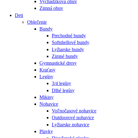
Vychádzková obuv
Zimná obuv
Deti
Oblečenie
Bundy
Prechodné bundy
Softshellové bundy
Lyžiarske bundy
Zimné bundy
Gymnastické dresy
Kraťasy
Legíny
3/4 legíny
Dlhé legíny
Mikiny
Nohavice
Voľnočasové nohavice
Outdoorové nohavice
Lyžiarske nohavice
Plavky