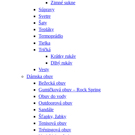
Zimné sukne
Súpravy
Svetre
Šaty
Tepláky
Termoprádlo
Tielka
Tričká
Krátky rukáv
Dlhý rukáv
Vesty
Dámska obuv
Bežecká obuv
Gumičková obuv – Rock Spring
Obuv do vody
Outdoorová obuv
Sandále
Šľapky, žabky
Tenisová obuv
Tréningová obuv