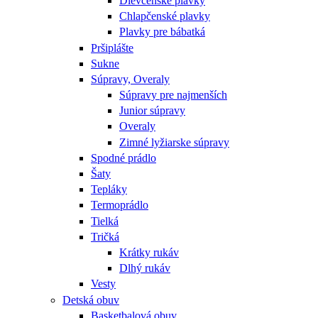
Dievčenské plavky
Chlapčenské plavky
Plavky pre bábatká
Pršiplášte
Sukne
Súpravy, Overaly
Súpravy pre najmenších
Junior súpravy
Overaly
Zimné lyžiarske súpravy
Spodné prádlo
Šaty
Tepláky
Termoprádlo
Tielká
Tričká
Krátky rukáv
Dlhý rukáv
Vesty
Detská obuv
Basketbalová obuv