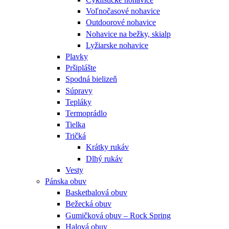
Voľnočasové nohavice
Outdoorové nohavice
Nohavice na bežky, skialp
Lyžiarske nohavice
Plavky
Pršiplášte
Spodná bielizeň
Súpravy
Tepláky
Termoprádlo
Tielka
Tričká
Krátky rukáv
Dlhý rukáv
Vesty
Pánska obuv
Basketbalová obuv
Bežecká obuv
Gumičková obuv – Rock Spring
Halová obuv