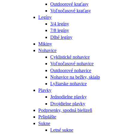
Outdoorové kraťasy
Voľnočasové kraťasy
Legíny
3/4 legíny
7/8 legíny
Dlhé legíny
Mikiny
Nohavice
Cyklistické nohavice
Voľnočasové nohavice
Outdoorové nohavice
Nohavice na bežky, skialp
Lyžiarske nohavice
Plavky
Jednodielne plavky
Dvojdielne plavky
Podprsenky, spodná bielizeň
Pršiplášte
Sukne
Letné sukne