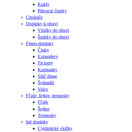
Kukly
Plávacie čiapky
Chrániče
Doplnky k obuvi
Vložky do obuvi
Šnúrky do obuvi
Fitnes doplnky
Činky
Expandery
Fit lopty
Karimatky
Silič dlane
Švihadlá
Valce
Fľaše, šejkre, termosky
Fľaše
Šejkre
Termosky
Iné doplnky
Cyklistické vložky