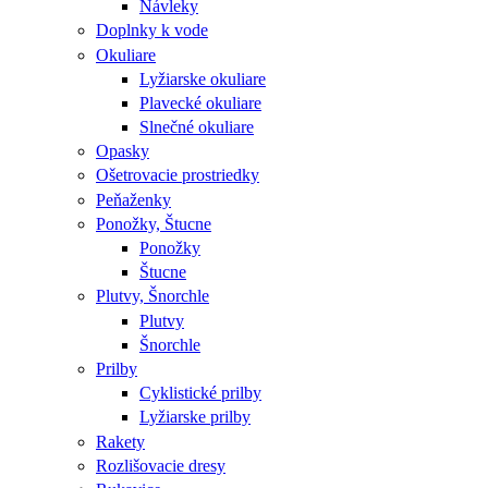
Návleky
Doplnky k vode
Okuliare
Lyžiarske okuliare
Plavecké okuliare
Slnečné okuliare
Opasky
Ošetrovacie prostriedky
Peňaženky
Ponožky, Štucne
Ponožky
Štucne
Plutvy, Šnorchle
Plutvy
Šnorchle
Prilby
Cyklistické prilby
Lyžiarske prilby
Rakety
Rozlišovacie dresy