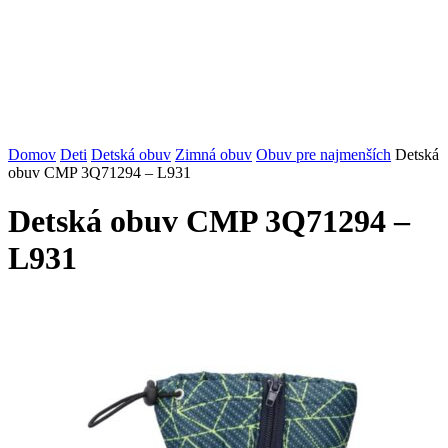
Domov
Deti
Detská obuv
Zimná obuv
Obuv pre najmenších
Detská
obuv CMP 3Q71294 – L931
Detská obuv CMP 3Q71294 –
L931