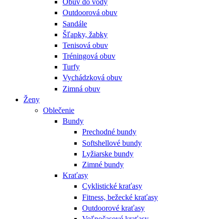
Obuv do vody
Outdoorová obuv
Sandále
Šľapky, žabky
Tenisová obuv
Tréningová obuv
Turfy
Vychádzková obuv
Zimná obuv
Ženy
Oblečenie
Bundy
Prechodné bundy
Softshellové bundy
Lyžiarske bundy
Zimné bundy
Kraťasy
Cyklistické kraťasy
Fitness, bežecké kraťasy
Outdoorové kraťasy
Voľnočasové kraťasy