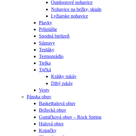
Outdoorové nohavice
Nohavice na bežky, skialp
Lyžiarske nohavice
Plavky
Pršiplášte
Spodná bielizeň
Súpravy
Tepláky
Termoprádlo
Tielka
Tričká
Krátky rukáv
Dlhý rukáv
Vesty
Pánska obuv
Basketbalová obuv
Bežecká obuv
Gumičková obuv – Rock Spring
Halová obuv
Kopačky