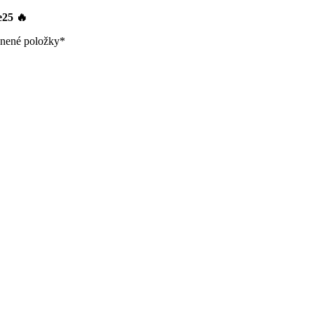
le25
🔥
nené položky*