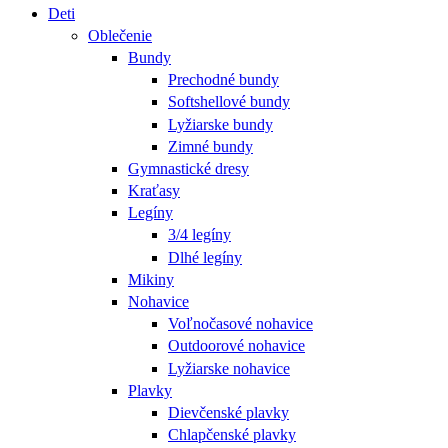
Deti
Oblečenie
Bundy
Prechodné bundy
Softshellové bundy
Lyžiarske bundy
Zimné bundy
Gymnastické dresy
Kraťasy
Legíny
3/4 legíny
Dlhé legíny
Mikiny
Nohavice
Voľnočasové nohavice
Outdoorové nohavice
Lyžiarske nohavice
Plavky
Dievčenské plavky
Chlapčenské plavky