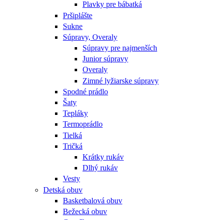
Plavky pre bábatká
Pršiplášte
Sukne
Súpravy, Overaly
Súpravy pre najmenších
Junior súpravy
Overaly
Zimné lyžiarske súpravy
Spodné prádlo
Šaty
Tepláky
Termoprádlo
Tielká
Tričká
Krátky rukáv
Dlhý rukáv
Vesty
Detská obuv
Basketbalová obuv
Bežecká obuv