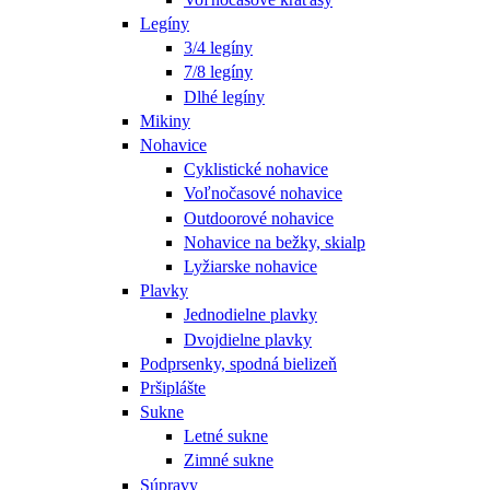
Legíny
3/4 legíny
7/8 legíny
Dlhé legíny
Mikiny
Nohavice
Cyklistické nohavice
Voľnočasové nohavice
Outdoorové nohavice
Nohavice na bežky, skialp
Lyžiarske nohavice
Plavky
Jednodielne plavky
Dvojdielne plavky
Podprsenky, spodná bielizeň
Pršiplášte
Sukne
Letné sukne
Zimné sukne
Súpravy