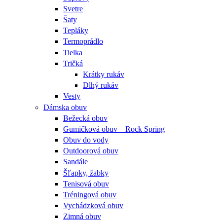
Svetre
Šaty
Tepláky
Termoprádlo
Tielka
Tričká
Krátky rukáv
Dlhý rukáv
Vesty
Dámska obuv
Bežecká obuv
Gumičková obuv – Rock Spring
Obuv do vody
Outdoorová obuv
Sandále
Šľapky, žabky
Tenisová obuv
Tréningová obuv
Vychádzková obuv
Zimná obuv