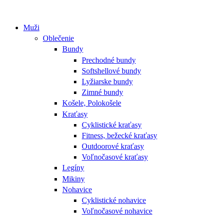
Muži
Oblečenie
Bundy
Prechodné bundy
Softshellové bundy
Lyžiarske bundy
Zimné bundy
Košele, Polokošele
Kraťasy
Cyklistické kraťasy
Fitness, bežecké kraťasy
Outdoorové kraťasy
Voľnočasové kraťasy
Legíny
Mikiny
Nohavice
Cyklistické nohavice
Voľnočasové nohavice