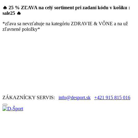
🔥 25 % ZĽAVA na celý sortiment pri zadaní kódu v košíku :
sale25
🔥
*zľava sa nevzťahuje na kategóriu ZDRAVIE & VÔNE a na už
zľavnené položky*
ZÁKAZNÍCKY SERVIS:
info@desport.sk
+421 915 815 016