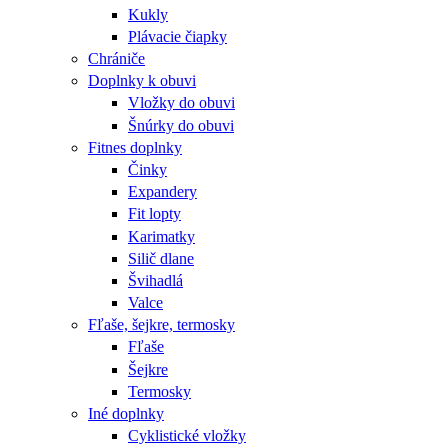
Kukly
Plávacie čiapky
Chrániče
Doplnky k obuvi
Vložky do obuvi
Šnúrky do obuvi
Fitnes doplnky
Činky
Expandery
Fit lopty
Karimatky
Silič dlane
Švihadlá
Valce
Fľaše, šejkre, termosky
Fľaše
Šejkre
Termosky
Iné doplnky
Cyklistické vložky