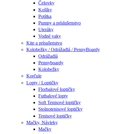
Čelovky
Košíky
Potítka
Pumpy a príslušenstvo
Uteráky
Vodné vaky
Kite a prísušenstvo
Kolobežky / Odrážadlá / PennyBoardy
Odrážadlá
Pennyboardy
Kolobežky
Korčule
Lopty / Loptičky
Florbalové loptičky
Futbalové lopty
Soft Tenisové loptičky
Stolnotenisové loptičky
Tenisové loptičky
Mačky, Návleky
Mačky