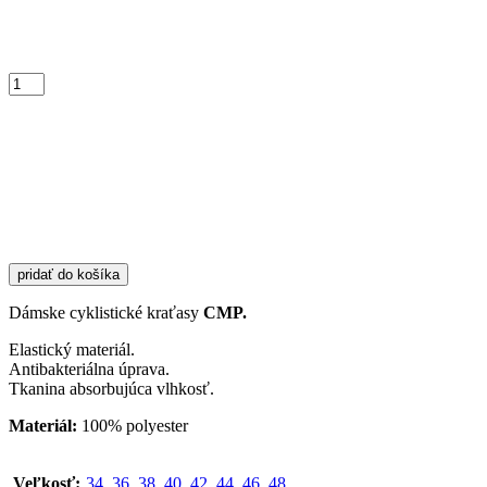
množstvo
Dámske
kraťasy
CMP
38C9216
-
65AL
pridať do košíka
Dámske cyklistické kraťasy
CMP.
Elastický materiál.
Antibakteriálna úprava.
Tkanina absorbujúca vlhkosť.
Materiál:
100% polyester
Veľkosť:
34
,
36
,
38
,
40
,
42
,
44
,
46
,
48