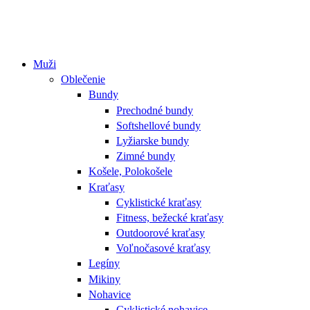
Muži
Oblečenie
Bundy
Prechodné bundy
Softshellové bundy
Lyžiarske bundy
Zimné bundy
Košele, Polokošele
Kraťasy
Cyklistické kraťasy
Fitness, bežecké kraťasy
Outdoorové kraťasy
Voľnočasové kraťasy
Legíny
Mikiny
Nohavice
Cyklistické nohavice