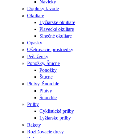
Návleky
Doplnky k vode
Okuliare
Lyžiarske okuliare
Plavecké okuliare
Slnečné okuliare
Opasky
Ošetrovacie prostriedky
Peňaženky
Ponožky, Štucne
Ponožky
Štucne
Plutvy, Šnorchle
Plutvy
Šnorchle
Prilby
Cyklistické prilby
Lyžiarske prilby
Rakety
Rozlišovacie dresy