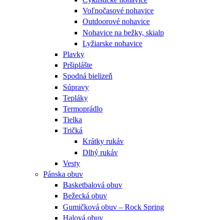
Voľnočasové nohavice
Outdoorové nohavice
Nohavice na bežky, skialp
Lyžiarske nohavice
Plavky
Pršiplášte
Spodná bielizeň
Súpravy
Tepláky
Termoprádlo
Tielka
Tričká
Krátky rukáv
Dlhý rukáv
Vesty
Pánska obuv
Basketbalová obuv
Bežecká obuv
Gumičková obuv – Rock Spring
Halová obuv