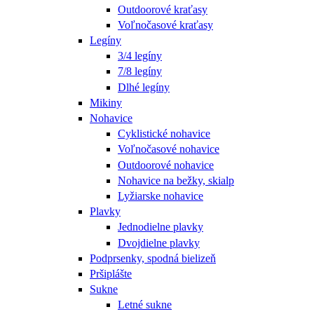
Outdoorové kraťasy
Voľnočasové kraťasy
Legíny
3/4 legíny
7/8 legíny
Dlhé legíny
Mikiny
Nohavice
Cyklistické nohavice
Voľnočasové nohavice
Outdoorové nohavice
Nohavice na bežky, skialp
Lyžiarske nohavice
Plavky
Jednodielne plavky
Dvojdielne plavky
Podprsenky, spodná bielizeň
Pršiplášte
Sukne
Letné sukne