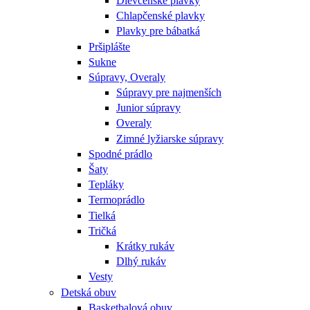
Dievčenské plavky
Chlapčenské plavky
Plavky pre bábatká
Pršiplášte
Sukne
Súpravy, Overaly
Súpravy pre najmenších
Junior súpravy
Overaly
Zimné lyžiarske súpravy
Spodné prádlo
Šaty
Tepláky
Termoprádlo
Tielká
Tričká
Krátky rukáv
Dlhý rukáv
Vesty
Detská obuv
Basketbalová obuv