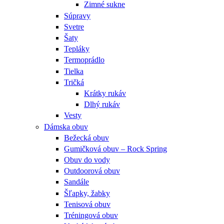
Zimné sukne
Súpravy
Svetre
Šaty
Tepláky
Termoprádlo
Tielka
Tričká
Krátky rukáv
Dlhý rukáv
Vesty
Dámska obuv
Bežecká obuv
Gumičková obuv – Rock Spring
Obuv do vody
Outdoorová obuv
Sandále
Šľapky, žabky
Tenisová obuv
Tréningová obuv