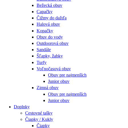
Bežecká obuv
Capačky
Čižmy do dažďa
Halová obuv
Kopačky
Obuv do vody
Outdoorová obuv
Sandále
Šľapky, žabky
Turfy
Voľnočasová obuv
Obuv pre najmenších
Junior obuv
Zimná obuv
Obuv pre najmenších
Junior obuv
Doplnky
Cestovné tašky
Čiapky / Kukly
Čiapky