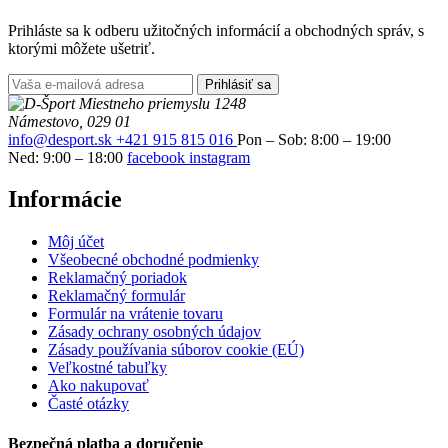
Prihláste sa k odberu užitočných informácií a obchodných správ, s
ktorými môžete ušetriť.
Prihlásiť sa
Miestneho priemyslu 1248
Námestovo, 029 01
info@desport.sk
+421 915 815 016
Pon – Sob: 8:00 – 19:00
Ned: 9:00 – 18:00
facebook
instagram
Informácie
Môj účet
Všeobecné obchodné podmienky
Reklamačný poriadok
Reklamačný formulár
Formulár na vrátenie tovaru
Zásady ochrany osobných údajov
Zásady používania súborov cookie (EÚ)
Veľkostné tabuľky
Ako nakupovať
Časté otázky
Bezpečná platba a doručenie