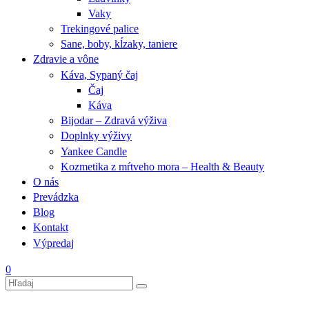
Vaky
Trekingové palice
Sane, boby, kĺzaky, taniere
Zdravie a vône
Káva, Sypaný čaj
Čaj
Káva
Bijodar – Zdravá výživa
Doplnky výživy
Yankee Candle
Kozmetika z mŕtveho mora – Health & Beauty
O nás
Prevádzka
Blog
Kontakt
Výpredaj
0