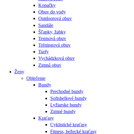
Kopačky
Obuv do vody
Outdoorová obuv
Sandále
Šľapky, žabky
Tenisová obuv
Tréningová obuv
Turfy
Vychádzková obuv
Zimná obuv
Ženy
Oblečenie
Bundy
Prechodné bundy
Softshellové bundy
Lyžiarske bundy
Zimné bundy
Kraťasy
Cyklistické kraťasy
Fitness, bežecké kraťasy