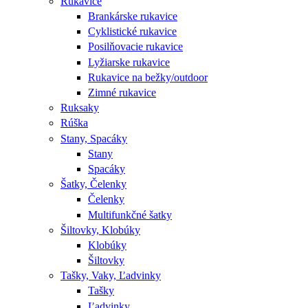
Rukavice
Brankárske rukavice
Cyklistické rukavice
Posilňovacie rukavice
Lyžiarske rukavice
Rukavice na bežky/outdoor
Zimné rukavice
Ruksaky
Rúška
Stany, Spacáky
Stany
Spacáky
Šatky, Čelenky
Čelenky
Multifunkčné šatky
Šiltovky, Klobúky
Klobúky
Šiltovky
Tašky, Vaky, Ľadvinky
Tašky
Ľadvinky