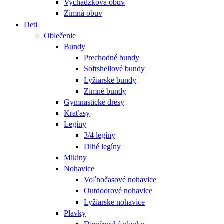
Vychádzková obuv
Zimná obuv
Deti
Oblečenie
Bundy
Prechodné bundy
Softshellové bundy
Lyžiarske bundy
Zimné bundy
Gymnastické dresy
Kraťasy
Legíny
3/4 legíny
Dlhé legíny
Mikiny
Nohavice
Voľnočasové nohavice
Outdoorové nohavice
Lyžiarske nohavice
Plavky