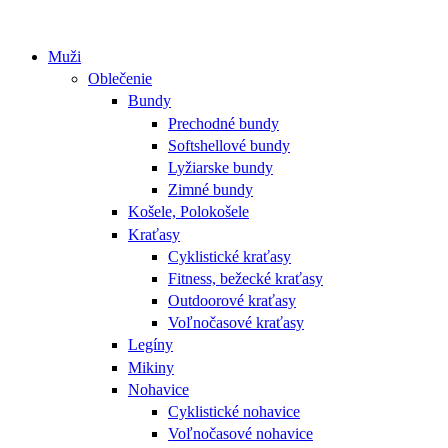
Muži
Oblečenie
Bundy
Prechodné bundy
Softshellové bundy
Lyžiarske bundy
Zimné bundy
Košele, Polokošele
Kraťasy
Cyklistické kraťasy
Fitness, bežecké kraťasy
Outdoorové kraťasy
Voľnočasové kraťasy
Legíny
Mikiny
Nohavice
Cyklistické nohavice
Voľnočasové nohavice