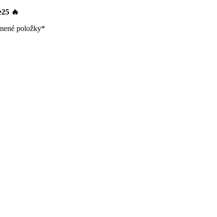
le25
🔥
nené položky*