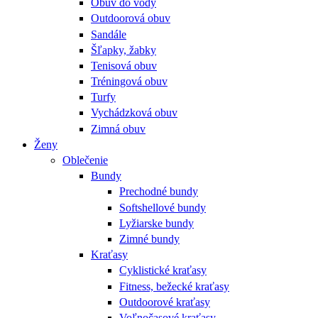
Obuv do vody
Outdoorová obuv
Sandále
Šľapky, žabky
Tenisová obuv
Tréningová obuv
Turfy
Vychádzková obuv
Zimná obuv
Ženy
Oblečenie
Bundy
Prechodné bundy
Softshellové bundy
Lyžiarske bundy
Zimné bundy
Kraťasy
Cyklistické kraťasy
Fitness, bežecké kraťasy
Outdoorové kraťasy
Voľnočasové kraťasy