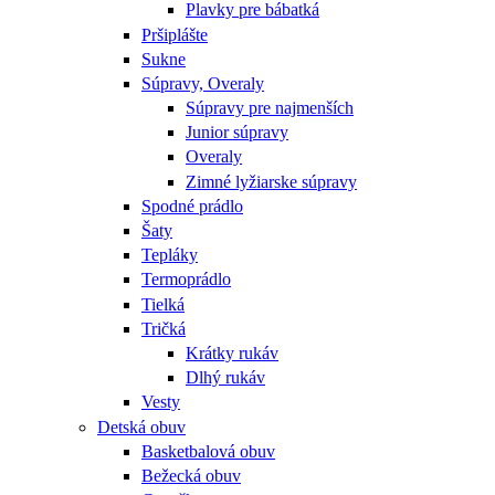
Plavky pre bábatká
Pršiplášte
Sukne
Súpravy, Overaly
Súpravy pre najmenších
Junior súpravy
Overaly
Zimné lyžiarske súpravy
Spodné prádlo
Šaty
Tepláky
Termoprádlo
Tielká
Tričká
Krátky rukáv
Dlhý rukáv
Vesty
Detská obuv
Basketbalová obuv
Bežecká obuv