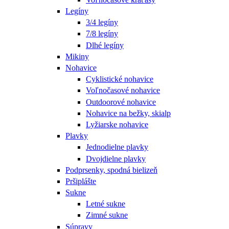
Legíny
3/4 legíny
7/8 legíny
Dlhé legíny
Mikiny
Nohavice
Cyklistické nohavice
Voľnočasové nohavice
Outdoorové nohavice
Nohavice na bežky, skialp
Lyžiarske nohavice
Plavky
Jednodielne plavky
Dvojdielne plavky
Podprsenky, spodná bielizeň
Pršiplášte
Sukne
Letné sukne
Zimné sukne
Súpravy