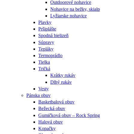
Outdoorové nohavice
Nohavice na bežky, skialp
Lyžiarske nohavice
Plavky
Pršiplášte
Spodná bielizeň
Súpravy
Tepláky
Termoprádlo
Tielka
Tričká
Krátky rukáv
Dlhý rukáv
Vesty
Pánska obuv
Basketbalová obuv
Bežecká obuv
Gumičková obuv – Rock Spring
Halová obuv
Kopačky