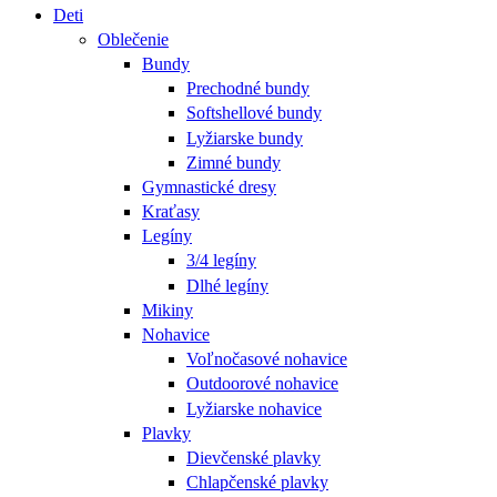
Deti
Oblečenie
Bundy
Prechodné bundy
Softshellové bundy
Lyžiarske bundy
Zimné bundy
Gymnastické dresy
Kraťasy
Legíny
3/4 legíny
Dlhé legíny
Mikiny
Nohavice
Voľnočasové nohavice
Outdoorové nohavice
Lyžiarske nohavice
Plavky
Dievčenské plavky
Chlapčenské plavky