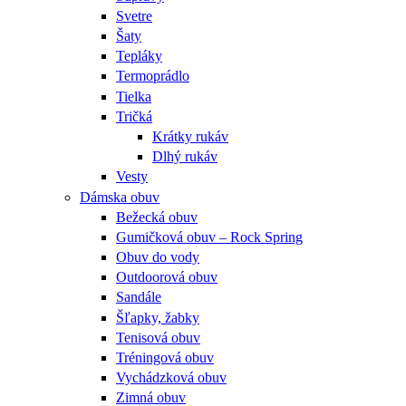
Svetre
Šaty
Tepláky
Termoprádlo
Tielka
Tričká
Krátky rukáv
Dlhý rukáv
Vesty
Dámska obuv
Bežecká obuv
Gumičková obuv – Rock Spring
Obuv do vody
Outdoorová obuv
Sandále
Šľapky, žabky
Tenisová obuv
Tréningová obuv
Vychádzková obuv
Zimná obuv