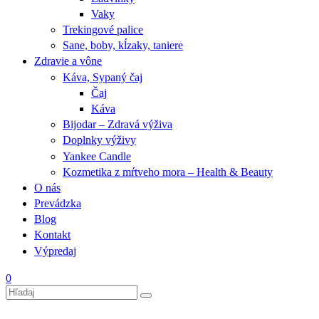
Vaky
Trekingové palice
Sane, boby, kĺzaky, taniere
Zdravie a vône
Káva, Sypaný čaj
Čaj
Káva
Bijodar – Zdravá výživa
Doplnky výživy
Yankee Candle
Kozmetika z mŕtveho mora – Health & Beauty
O nás
Prevádzka
Blog
Kontakt
Výpredaj
0