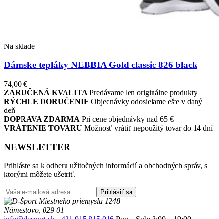
Na sklade
Dámske tepláky NEBBIA Gold classic 826 black
74,00
€
ZARUČENÁ KVALITA
Predávame len originálne produkty
RÝCHLE DORUČENIE
Objednávky odosielame ešte v daný
deň
DOPRAVA ZDARMA
Pri cene objednávky nad 65 €
VRÁTENIE TOVARU
Možnosť vrátiť nepoužitý tovar do 14 dní
NEWSLETTER
Prihláste sa k odberu užitočných informácií a obchodných správ, s
ktorými môžete ušetriť.
Prihlásiť sa
Miestneho priemyslu 1248
Námestovo, 029 01
info@desport.sk
+421 915 815 016
Pon – Sob: 8:00 – 19:00