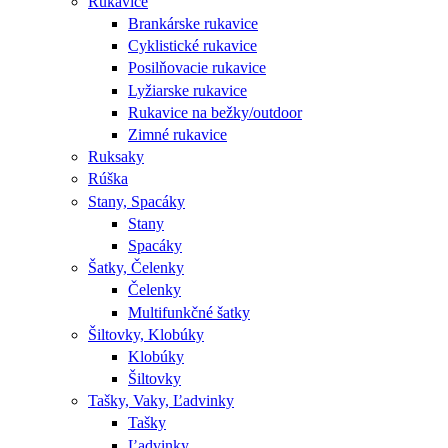
Rukavice
Brankárske rukavice
Cyklistické rukavice
Posilňovacie rukavice
Lyžiarske rukavice
Rukavice na bežky/outdoor
Zimné rukavice
Ruksaky
Rúška
Stany, Spacáky
Stany
Spacáky
Šatky, Čelenky
Čelenky
Multifunkčné šatky
Šiltovky, Klobúky
Klobúky
Šiltovky
Tašky, Vaky, Ľadvinky
Tašky
Ľadvinky