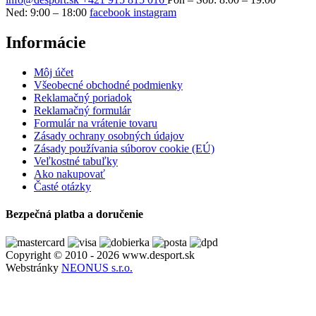
Ned: 9:00 – 18:00
facebook
instagram
Informácie
Môj účet
Všeobecné obchodné podmienky
Reklamačný poriadok
Reklamačný formulár
Formulár na vrátenie tovaru
Zásady ochrany osobných údajov
Zásady používania súborov cookie (EÚ)
Veľkostné tabuľky
Ako nakupovať
Časté otázky
Bezpečná platba a doručenie
Copyright © 2010 - 2026 www.desport.sk
Webstránky
NEONUS s.r.o.