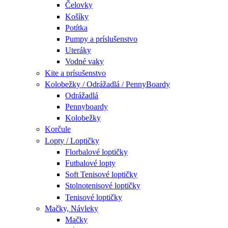
Čelovky
Košíky
Potítka
Pumpy a príslušenstvo
Uteráky
Vodné vaky
Kite a prísušenstvo
Kolobežky / Odrážadlá / PennyBoardy
Odrážadlá
Pennyboardy
Kolobežky
Korčule
Lopty / Loptičky
Florbalové loptičky
Futbalové lopty
Soft Tenisové loptičky
Stolnotenisové loptičky
Tenisové loptičky
Mačky, Návleky
Mačky