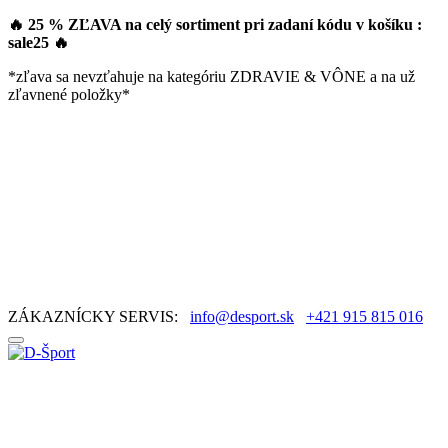
🔥 25 % ZĽAVA na celý sortiment pri zadaní kódu v košíku :
sale25
🔥
*zľava sa nevzťahuje na kategóriu ZDRAVIE & VÔNE a na už
zľavnené položky*
ZÁKAZNÍCKY SERVIS:
info@desport.sk
+421 915 815 016