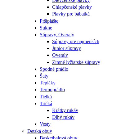
Dievčenské plavky
Chlapčenské plavky
Plavky pre bábatká
Pršiplášte
Sukne
Súpravy, Overaly
Súpravy pre najmenších
Junior súpravy
Overaly
Zimné lyžiarske súpravy
Spodné prádlo
Šaty
Tepláky
Termoprádlo
Tielká
Tričká
Krátky rukáv
Dlhý rukáv
Vesty
Detská obuv
Basketbalová obuv