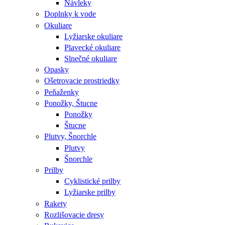
Návleky
Doplnky k vode
Okuliare
Lyžiarske okuliare
Plavecké okuliare
Slnečné okuliare
Opasky
Ošetrovacie prostriedky
Peňaženky
Ponožky, Štucne
Ponožky
Štucne
Plutvy, Šnorchle
Plutvy
Šnorchle
Prilby
Cyklistické prilby
Lyžiarske prilby
Rakety
Rozlišovacie dresy