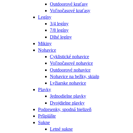
Outdoorové kraťasy
Voľnočasové kraťasy
Legíny
3/4 legíny
7/8 legíny
Dlhé legíny
Mikiny
Nohavice
Cyklistické nohavice
Voľnočasové nohavice
Outdoorové nohavice
Nohavice na bežky, skialp
Lyžiarske nohavice
Plavky
Jednodielne plavky
Dvojdielne plavky
Podprsenky, spodná bielizeň
Pršiplášte
Sukne
Letné sukne