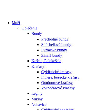
Muži
Oblečenie
Bundy
Prechodné bundy
Softshellové bundy
Lyžiarske bundy
Zimné bundy
Košele, Polokošele
Kraťasy
Cyklistické kraťasy
Fitness, bežecké kraťasy
Outdoorové kraťasy
Voľnočasové kraťasy
Legíny
Mikiny
Nohavice
Cyklistické nohavice