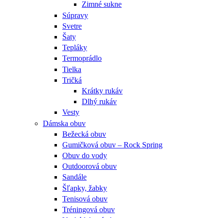
Zimné sukne
Súpravy
Svetre
Šaty
Tepláky
Termoprádlo
Tielka
Tričká
Krátky rukáv
Dlhý rukáv
Vesty
Dámska obuv
Bežecká obuv
Gumičková obuv – Rock Spring
Obuv do vody
Outdoorová obuv
Sandále
Šľapky, žabky
Tenisová obuv
Tréningová obuv