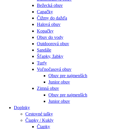
Bežecká obuv
Capačky
Čižmy do dažďa
Halová obuv
Kopačky
Obuv do vody
Outdoorová obuv
Sandále
Šľapky, žabky
Turfy
Voľnočasová obuv
Obuv pre najmenších
Junior obuv
Zimná obuv
Obuv pre najmenších
Junior obuv
Doplnky
Cestovné tašky
Čiapky / Kukly
Čiapky