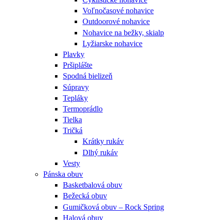
Voľnočasové nohavice
Outdoorové nohavice
Nohavice na bežky, skialp
Lyžiarske nohavice
Plavky
Pršiplášte
Spodná bielizeň
Súpravy
Tepláky
Termoprádlo
Tielka
Tričká
Krátky rukáv
Dlhý rukáv
Vesty
Pánska obuv
Basketbalová obuv
Bežecká obuv
Gumičková obuv – Rock Spring
Halová obuv