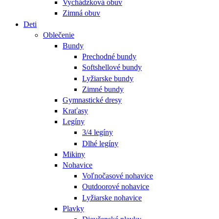
Vychádzková obuv
Zimná obuv
Deti
Oblečenie
Bundy
Prechodné bundy
Softshellové bundy
Lyžiarske bundy
Zimné bundy
Gymnastické dresy
Kraťasy
Legíny
3/4 legíny
Dlhé legíny
Mikiny
Nohavice
Voľnočasové nohavice
Outdoorové nohavice
Lyžiarske nohavice
Plavky