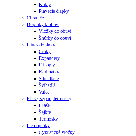
Kukly
Plávacie čiapky
Chrániče
Doplnky k obuvi
Vložky do obuvi
Šnúrky do obuvi
Fitnes doplnky
Činky
Expandery
Fit lopty
Karimatky
Silič dlane
Švihadlá
Valce
Fľaše, šejkre, termosky
Fľaše
Šejkre
Termosky
Iné doplnky
Cyklistické vložky