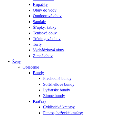
Kopačky
Obuv do vody
Outdoorová obuv
Sandále
Šľapky, žabky
Tenisová obuv
Tréningová obuv
Turfy
Vychádzková obuv
Zimná obuv
Ženy
Oblečenie
Bundy
Prechodné bundy
Softshellové bundy
Lyžiarske bundy
Zimné bundy
Kraťasy
Cyklistické kraťasy
Fitness, bežecké kraťasy