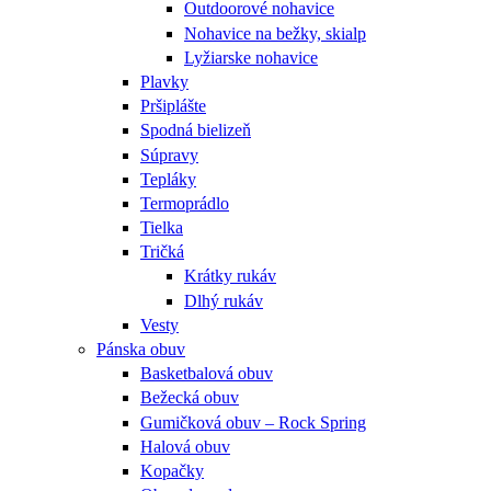
Outdoorové nohavice
Nohavice na bežky, skialp
Lyžiarske nohavice
Plavky
Pršiplášte
Spodná bielizeň
Súpravy
Tepláky
Termoprádlo
Tielka
Tričká
Krátky rukáv
Dlhý rukáv
Vesty
Pánska obuv
Basketbalová obuv
Bežecká obuv
Gumičková obuv – Rock Spring
Halová obuv
Kopačky