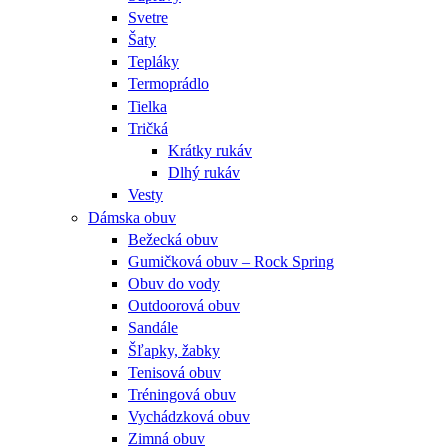
Svetre
Šaty
Tepláky
Termoprádlo
Tielka
Tričká
Krátky rukáv
Dlhý rukáv
Vesty
Dámska obuv
Bežecká obuv
Gumičková obuv – Rock Spring
Obuv do vody
Outdoorová obuv
Sandále
Šľapky, žabky
Tenisová obuv
Tréningová obuv
Vychádzková obuv
Zimná obuv