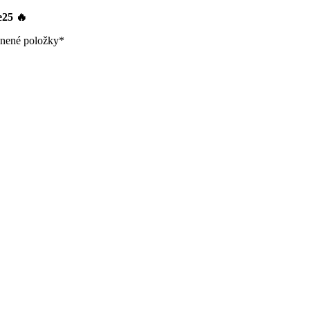
le25
🔥
nené položky*