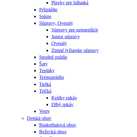
Plavky pre bábatká
Pršiplášte
Sukne
Súpravy, Overaly
Súpravy pre najmenších
Junior súpravy
Overaly
Zimné lyžiarske súpravy
Spodné prádlo
Šaty
Tepláky
Termoprádlo
Tielká
Tričká
Krátky rukáv
Dlhý rukáv
Vesty
Detská obuv
Basketbalová obuv
Bežecká obuv