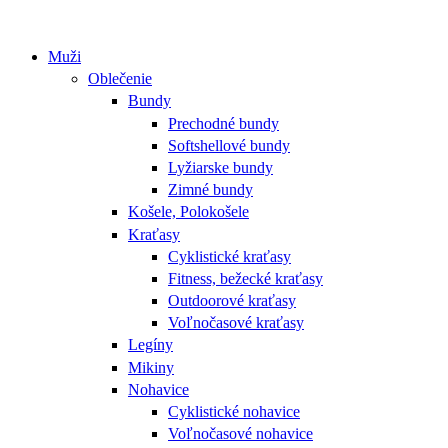
Muži
Oblečenie
Bundy
Prechodné bundy
Softshellové bundy
Lyžiarske bundy
Zimné bundy
Košele, Polokošele
Kraťasy
Cyklistické kraťasy
Fitness, bežecké kraťasy
Outdoorové kraťasy
Voľnočasové kraťasy
Legíny
Mikiny
Nohavice
Cyklistické nohavice
Voľnočasové nohavice