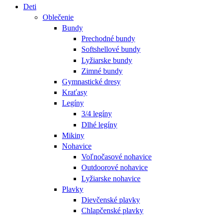
Deti
Oblečenie
Bundy
Prechodné bundy
Softshellové bundy
Lyžiarske bundy
Zimné bundy
Gymnastické dresy
Kraťasy
Legíny
3/4 legíny
Dlhé legíny
Mikiny
Nohavice
Voľnočasové nohavice
Outdoorové nohavice
Lyžiarske nohavice
Plavky
Dievčenské plavky
Chlapčenské plavky