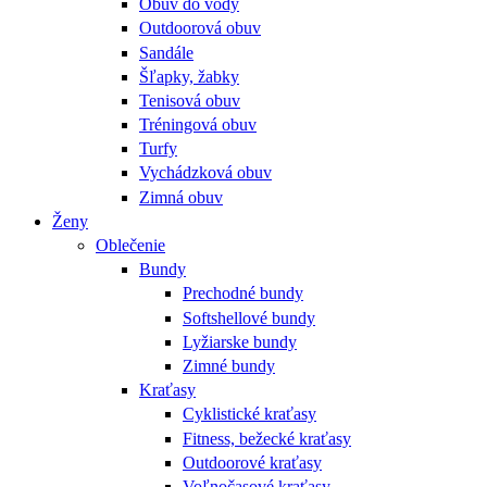
Obuv do vody
Outdoorová obuv
Sandále
Šľapky, žabky
Tenisová obuv
Tréningová obuv
Turfy
Vychádzková obuv
Zimná obuv
Ženy
Oblečenie
Bundy
Prechodné bundy
Softshellové bundy
Lyžiarske bundy
Zimné bundy
Kraťasy
Cyklistické kraťasy
Fitness, bežecké kraťasy
Outdoorové kraťasy
Voľnočasové kraťasy