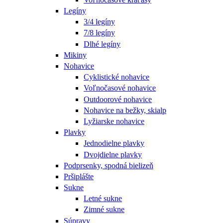
Legíny
3/4 legíny
7/8 legíny
Dlhé legíny
Mikiny
Nohavice
Cyklistické nohavice
Voľnočasové nohavice
Outdoorové nohavice
Nohavice na bežky, skialp
Lyžiarske nohavice
Plavky
Jednodielne plavky
Dvojdielne plavky
Podprsenky, spodná bielizeň
Pršiplášte
Sukne
Letné sukne
Zimné sukne
Súpravy