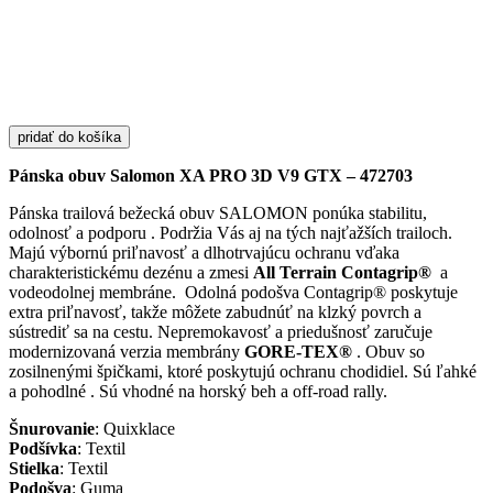
Salomon
XA
PRO
3D
V9
GTX
-
pridať do košíka
472703
Pánska obuv Salomon XA PRO 3D V9 GTX – 472703
Pánska trailová bežecká obuv SALOMON ponúka stabilitu,
odolnosť a podporu . Podržia Vás aj na tých
najťažších trailoch.
Majú výbornú priľnavosť
a dlhotrvajúcu ochranu vďaka
charakteristickému dezénu a zmesi
All Terrain Contagrip®
a
vodeodolnej membráne.
Odolná podošva Contagrip® poskytuje
extra priľnavosť, takže môžete zabudnúť na klzký povrch a
sústrediť sa na cestu. Nepremokavosť a priedušnosť zaručuje
modernizovaná verzia membrány
GORE-TEX®
. Obuv so
zosilnenými špičkami, ktoré poskytujú ochranu chodidiel. Sú ľahké
a pohodlné . Sú vhodné na horský beh a off-road rally.
Šnurovanie
: Quixklace
Podšívka
: Textil
Stielka
: Textil
Podošva
: Guma