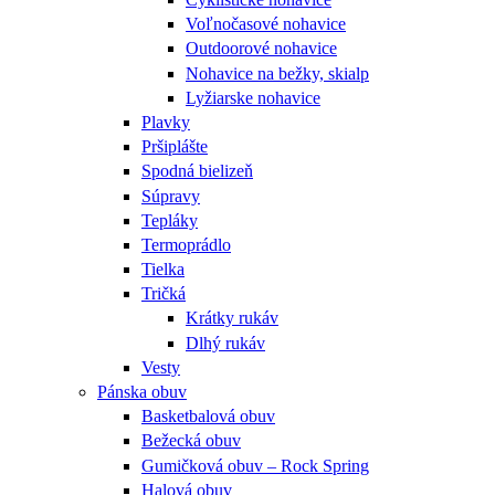
Voľnočasové nohavice
Outdoorové nohavice
Nohavice na bežky, skialp
Lyžiarske nohavice
Plavky
Pršiplášte
Spodná bielizeň
Súpravy
Tepláky
Termoprádlo
Tielka
Tričká
Krátky rukáv
Dlhý rukáv
Vesty
Pánska obuv
Basketbalová obuv
Bežecká obuv
Gumičková obuv – Rock Spring
Halová obuv