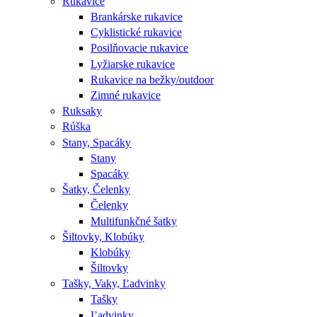
Rukavice
Brankárske rukavice
Cyklistické rukavice
Posilňovacie rukavice
Lyžiarske rukavice
Rukavice na bežky/outdoor
Zimné rukavice
Ruksaky
Rúška
Stany, Spacáky
Stany
Spacáky
Šatky, Čelenky
Čelenky
Multifunkčné šatky
Šiltovky, Klobúky
Klobúky
Šiltovky
Tašky, Vaky, Ľadvinky
Tašky
Ľadvinky