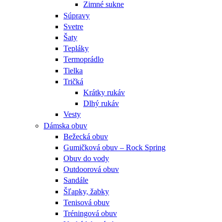
Zimné sukne
Súpravy
Svetre
Šaty
Tepláky
Termoprádlo
Tielka
Tričká
Krátky rukáv
Dlhý rukáv
Vesty
Dámska obuv
Bežecká obuv
Gumičková obuv – Rock Spring
Obuv do vody
Outdoorová obuv
Sandále
Šľapky, žabky
Tenisová obuv
Tréningová obuv