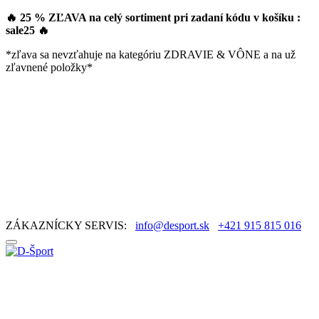
🔥 25 % ZĽAVA na celý sortiment pri zadaní kódu v košíku :
sale25
🔥
*zľava sa nevzťahuje na kategóriu ZDRAVIE & VÔNE a na už
zľavnené položky*
ZÁKAZNÍCKY SERVIS:
info@desport.sk
+421 915 815 016