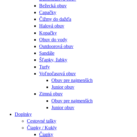
Bežecká obuv
Capačky
Čižmy do dažďa
Halová obuv
Kopačky
Obuv do vody
Outdoorová obuv
Sandále
Šľapky, žabky
Turfy
Voľnočasová obuv
Obuv pre najmenších
Junior obuv
Zimná obuv
Obuv pre najmenších
Junior obuv
Doplnky
Cestovné tašky
Čiapky / Kukly
Čiapky