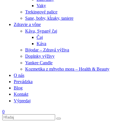
Vaky
Trekingové palice
Sane, boby, kĺzaky, taniere
Zdravie a vône
Káva, Sypaný čaj
Čaj
Káva
Bijodar – Zdravá výživa
Doplnky výživy
Yankee Candle
Kozmetika z mŕtveho mora – Health & Beauty
O nás
Prevádzka
Blog
Kontakt
Výpredaj
0