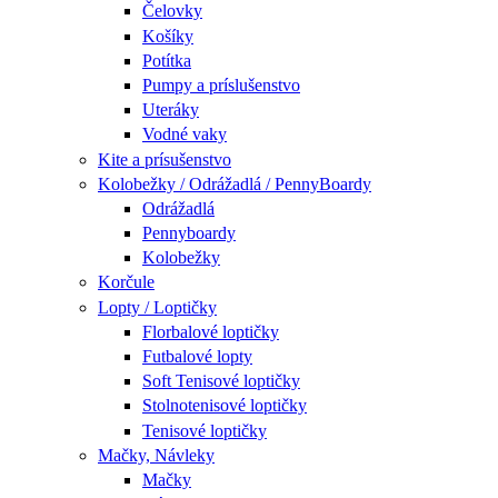
Čelovky
Košíky
Potítka
Pumpy a príslušenstvo
Uteráky
Vodné vaky
Kite a prísušenstvo
Kolobežky / Odrážadlá / PennyBoardy
Odrážadlá
Pennyboardy
Kolobežky
Korčule
Lopty / Loptičky
Florbalové loptičky
Futbalové lopty
Soft Tenisové loptičky
Stolnotenisové loptičky
Tenisové loptičky
Mačky, Návleky
Mačky