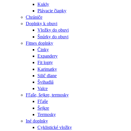
Kukly
Plávacie čiapky
Chrániče
Doplnky k obuvi
Vložky do obuvi
Šnúrky do obuvi
Fitnes doplnky
Činky
Expandery
Fit lopty
Karimatky
Silič dlane
Švihadlá
Valce
Fľaše, šejkre, termosky
Fľaše
Šejkre
Termosky
Iné doplnky
Cyklistické vložky