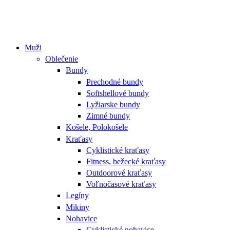
Muži
Oblečenie
Bundy
Prechodné bundy
Softshellové bundy
Lyžiarske bundy
Zimné bundy
Košele, Polokošele
Kraťasy
Cyklistické kraťasy
Fitness, bežecké kraťasy
Outdoorové kraťasy
Voľnočasové kraťasy
Legíny
Mikiny
Nohavice
Cyklistické nohavice