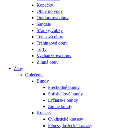
Kopačky
Obuv do vody
Outdoorová obuv
Sandále
Šľapky, žabky
Tenisová obuv
Tréningová obuv
Turfy
Vychádzková obuv
Zimná obuv
Ženy
Oblečenie
Bundy
Prechodné bundy
Softshellové bundy
Lyžiarske bundy
Zimné bundy
Kraťasy
Cyklistické kraťasy
Fitness, bežecké kraťasy