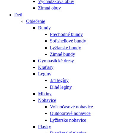
Vychádzková obuv
Zimná obuv
Deti
Oblečenie
Bundy
Prechodné bundy
Softshellové bundy
Lyžiarske bundy
Zimné bundy
Gymnastické dresy
Kraťasy
Legíny
3/4 legíny
Dlhé legíny
Mikiny
Nohavice
Voľnočasové nohavice
Outdoorové nohavice
Lyžiarske nohavice
Plavky