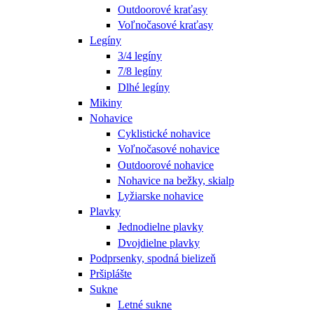
Outdoorové kraťasy
Voľnočasové kraťasy
Legíny
3/4 legíny
7/8 legíny
Dlhé legíny
Mikiny
Nohavice
Cyklistické nohavice
Voľnočasové nohavice
Outdoorové nohavice
Nohavice na bežky, skialp
Lyžiarske nohavice
Plavky
Jednodielne plavky
Dvojdielne plavky
Podprsenky, spodná bielizeň
Pršiplášte
Sukne
Letné sukne