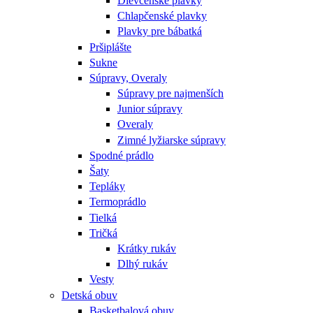
Dievčenské plavky
Chlapčenské plavky
Plavky pre bábatká
Pršiplášte
Sukne
Súpravy, Overaly
Súpravy pre najmenších
Junior súpravy
Overaly
Zimné lyžiarske súpravy
Spodné prádlo
Šaty
Tepláky
Termoprádlo
Tielká
Tričká
Krátky rukáv
Dlhý rukáv
Vesty
Detská obuv
Basketbalová obuv