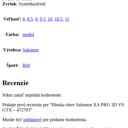
Zvršok
: Syntetika/textil
Veľkosť:
8
,
8,5
,
9
,
9,5
,
10
,
10,5
,
11
Farba:
modrá
Výrobca:
Salomon
Šport:
Beh
Recenzie
Nikto zatiaľ nepridal hodnotenie.
Pridajte prvú recenziu pre “Pánska obuv Salomon XA PRO 3D V9
GTX – 472703”
Musíte byť
prihlásený
pre pridanie hodnotenia.