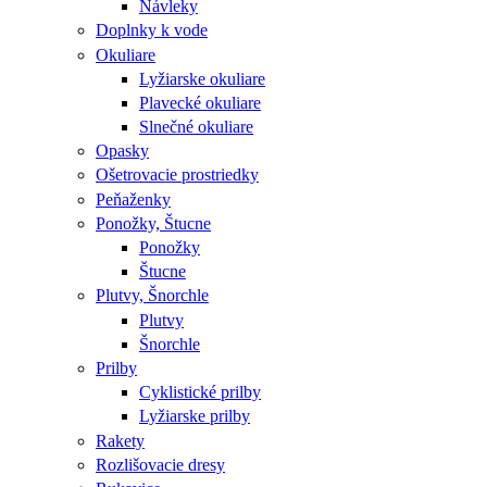
Návleky
Doplnky k vode
Okuliare
Lyžiarske okuliare
Plavecké okuliare
Slnečné okuliare
Opasky
Ošetrovacie prostriedky
Peňaženky
Ponožky, Štucne
Ponožky
Štucne
Plutvy, Šnorchle
Plutvy
Šnorchle
Prilby
Cyklistické prilby
Lyžiarske prilby
Rakety
Rozlišovacie dresy