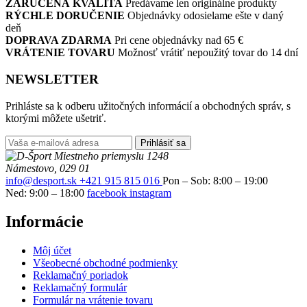
ZARUČENÁ KVALITA
Predávame len originálne produkty
RÝCHLE DORUČENIE
Objednávky odosielame ešte v daný
deň
DOPRAVA ZDARMA
Pri cene objednávky nad 65 €
VRÁTENIE TOVARU
Možnosť vrátiť nepoužitý tovar do 14 dní
NEWSLETTER
Prihláste sa k odberu užitočných informácií a obchodných správ, s
ktorými môžete ušetriť.
Prihlásiť sa
Miestneho priemyslu 1248
Námestovo, 029 01
info@desport.sk
+421 915 815 016
Pon – Sob: 8:00 – 19:00
Ned: 9:00 – 18:00
facebook
instagram
Informácie
Môj účet
Všeobecné obchodné podmienky
Reklamačný poriadok
Reklamačný formulár
Formulár na vrátenie tovaru